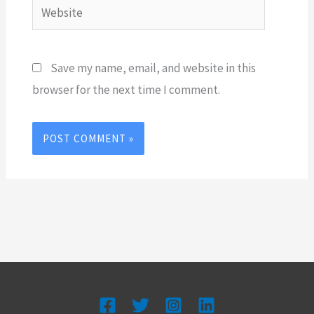
Website
Save my name, email, and website in this
browser for the next time I comment.