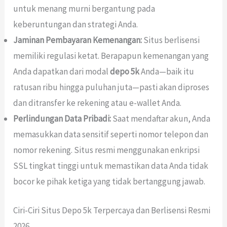
untuk menang murni bergantung pada
keberuntungan dan strategi Anda.
Jaminan Pembayaran Kemenangan:
Situs berlisensi
memiliki regulasi ketat. Berapapun kemenangan yang
Anda dapatkan dari modal
depo 5k
Anda—baik itu
ratusan ribu hingga puluhan juta—pasti akan diproses
dan ditransfer ke rekening atau e-wallet Anda.
Perlindungan Data Pribadi:
Saat mendaftar akun, Anda
memasukkan data sensitif seperti nomor telepon dan
nomor rekening. Situs resmi menggunakan enkripsi
SSL tingkat tinggi untuk memastikan data Anda tidak
bocor ke pihak ketiga yang tidak bertanggung jawab.
Ciri-Ciri Situs Depo 5k Terpercaya dan Berlisensi Resmi
2026