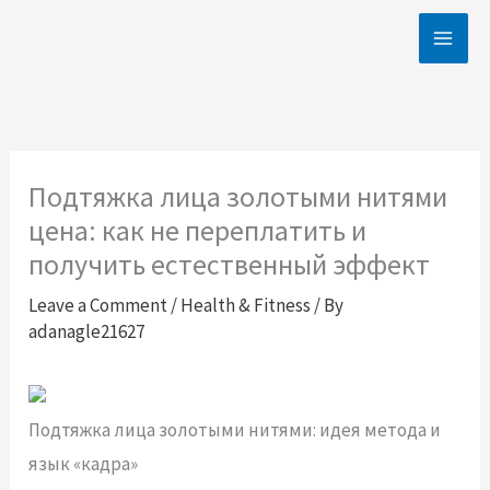
Skip
to
content
Подтяжка лица золотыми нитями
цена: как не переплатить и
получить естественный эффект
Leave a Comment
/
Health & Fitness
/ By
adanagle21627
Подтяжка лица золотыми нитями: идея метода и
язык «кадра»