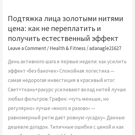
Подтяжка лица золотыми нитями
Подтяжка
цена: как не переплатить и
лица
золотыми
получить естественный эффект
нитями
Leave a Comment
/
Health & Fitness
/
adanagle21627
цена:
День активного шага и первые недели: как усилить
как
эффект «без баночек» Спокойная логистика —
не
самая недорогая инвестиция в красивый итог.
переплатить
Свет+ткань+ракурс усиливают вклад нитей лучше
и
любых фильтров. График: «чуть меньше, но
получить
регулярно» лучше «много и разово» —
естественный
равномерный ритм даёт ровную «усадку». Данные
эффект
дешевле догадок. Типичные ошибки с ценой и как