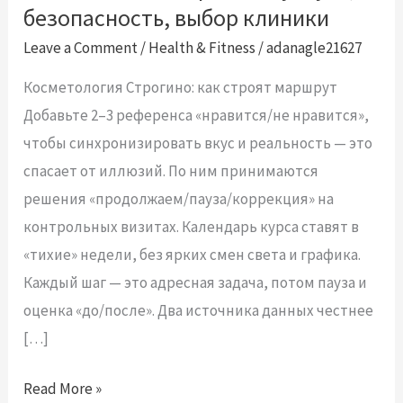
безопасность, выбор клиники
Строгино:
услуги,
Leave a Comment
/
Health & Fitness
/
adanagle21627
безопасность,
Косметология Строгино: как строят маршрут
выбор
Добавьте 2–3 референса «нравится/не нравится»,
клиники
чтобы синхронизировать вкус и реальность — это
спасает от иллюзий. По ним принимаются
решения «продолжаем/пауза/коррекция» на
контрольных визитах. Календарь курса ставят в
«тихие» недели, без ярких смен света и графика.
Каждый шаг — это адресная задача, потом пауза и
оценка «до/после». Два источника данных честнее
[…]
Read More »