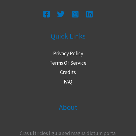
можете
на
сайте!
Quick Links
Privacy Policy
Terms Of Service
Credits
FAQ
About
Cras ultricies ligula sed magna dictum porta.