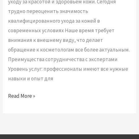
и
уходу за красотой и здоровьем кожи. Сегодня
выгодные
трудно переоценить значимость
акции
квалифицированного ухода за кожей в
с
современных условиях Наше время требует
ценами
внимания к внешнему виду, что делает
на
обращение к косметологам все более актуальным.
процедуры
Преимущества сотрудничества с экспертами
красоты
Уровень услуг: профессионалы имеют все нужные
в
навыки и опыт для
Москве
Read More »
–
записаться
к
специалистам
вы