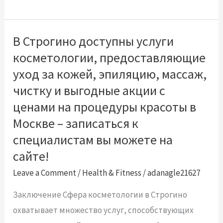
В Строгино доступны услуги
В
косметологии, предоставляющие
Строгино
доступны
уход за кожей, эпиляцию, массаж,
услуги
чистку и выгодные акции с
косметологии,
ценами на процедуры красоты в
предоставляющие
Москве – записаться к
уход
специалистам вы можете на
за
сайте!
кожей,
Leave a Comment
/
Health & Fitness
/
adanagle21627
эпиляцию,
массаж,
Заключение Сфера косметологии в Строгино
чистку
охватывает множество услуг, способствующих