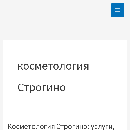
Skip
to
content
косметология
Строгино
Косметология Строгино: услуги,
Косметология